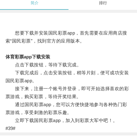
简介
排行
想要下载并安装国民彩票app，首先需要在应用商店搜
索“国民彩票”，找到官方的应用版本。
体育彩票app下载安装
点击下载按钮，等待下载完成。
下载完成后，点击安装按钮，稍等片刻，便可成功安装
国民彩票app。
接下来，注册一个账号并登录，即可开始选择喜欢的彩
票游戏，购买彩票，等待开奖结果。
通过国民彩票app，您可以方便快捷地参与各种热门彩
票游戏，享受刺激的彩票乐趣。
立即下载国民彩票app，加入到彩票大军中吧！。
#39#