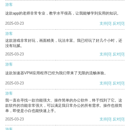
游客
这款app的老师非常专业，教学水平很高，让我能够学到实用的知识。
2025-03-23
支持
[0]
反对
[0]
游客
这款游戏非常好玩，画面精美，玩法丰富。我已经玩了好几个小时，还
没有玩腻。
2025-03-23
支持
[0]
反对
[0]
游客
这款加速器VPM应用程序已经为我们带来了无限的流畅体验。
2025-03-23
支持
[0]
反对
[0]
游客
我一直在寻找一款功能强大、操作简单的办公软件，终于找到了它。这
款软件的功能非常强大，可以满足我日常办公的所有需求。操作也很简
单，即使是小白也能快速上手。
2025-03-23
支持
[0]
反对
[0]
游客