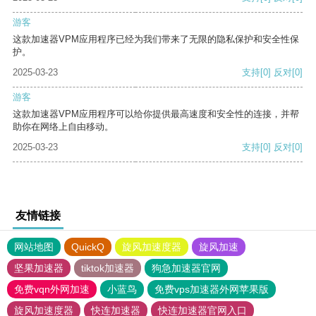
游客
这款加速器VPM应用程序已经为我们带来了无限的隐私保护和安全性保
护。
2025-03-23
支持
[0]
反对
[0]
游客
这款加速器VPM应用程序可以给你提供最高速度和安全性的连接，并帮
助你在网络上自由移动。
2025-03-23
支持
[0]
反对
[0]
友情链接
网站地图
QuickQ
旋风加速度器
旋风加速
坚果加速器
tiktok加速器
狗急加速器官网
免费vqn外网加速
小蓝鸟
免费vps加速器外网苹果版
旋风加速度器
快连加速器
快连加速器官网入口