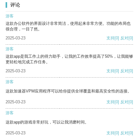
评论
游客
这款办公软件的界面设计非常简洁，使用起来非常方便。功能的布局也
很合理，一目了然。
2025-03-23
支持
[0]
反对
[0]
游客
这款app是我工作上的得力助手，让我的工作效率提高了50%，让我能够
更轻松地完成工作任务。
2025-03-23
支持
[0]
反对
[0]
游客
这款加速器VPM应用程序可以给你提供全球覆盖和最高安全性的连接。
2025-03-23
支持
[0]
反对
[0]
游客
这款app的游戏非常好玩，可以让我消磨时间。
2025-03-23
支持
[0]
反对
[0]