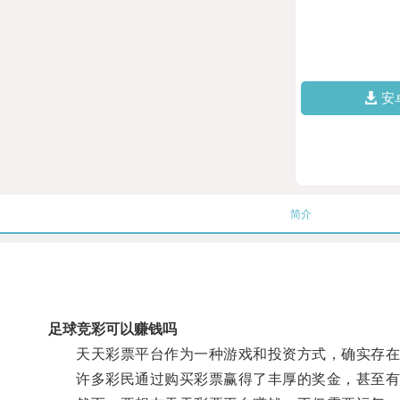
安
简介
足球竞彩可以赚钱吗
天天彩票平台作为一种游戏和投资方式，确实存在
许多彩民通过购买彩票赢得了丰厚的奖金，甚至有