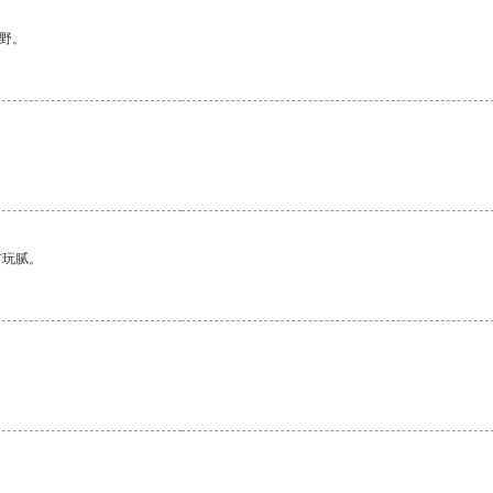
野。
有玩腻。