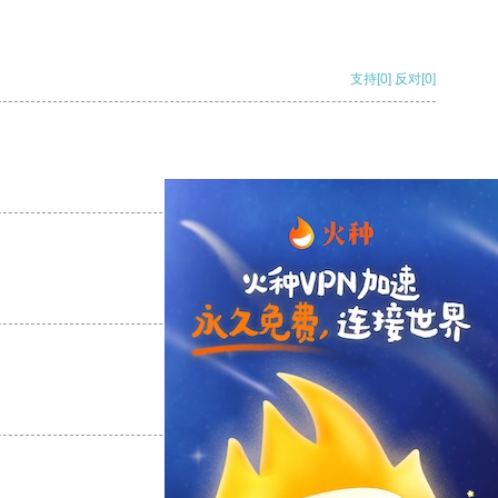
支持
[0]
反对
[0]
支持
[0]
反对
[0]
支持
[0]
反对
[0]
支持
[0]
反对
[0]