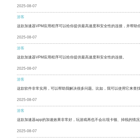
2025-08-07
游客
这款加速器VPM应用程序可以给你提供最高速度和安全性的连接，并帮助
2025-08-07
游客
这款加速器VPM应用程序可以给你提供最高速度和安全性的连接。
2025-08-07
游客
这款软件非常实用，可以帮助我解决很多问题。比如，我可以使用它来查
2025-08-07
游客
这款加速器app的加速效果非常好，玩游戏再也不会出现卡顿、掉线的情况
2025-08-07