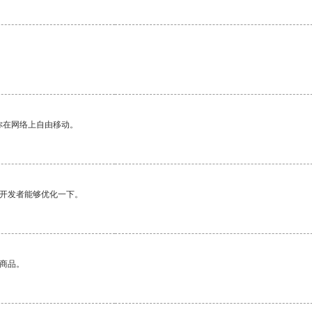
你在网络上自由移动。
望开发者能够优化一下。
的商品。