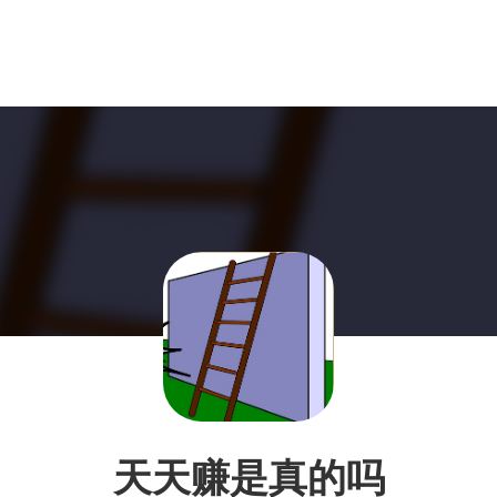
天天赚是真的吗