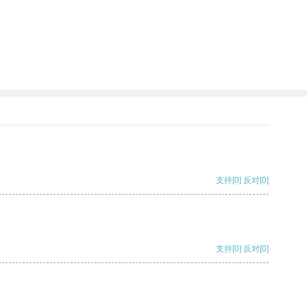
支持
[0]
反对
[0]
支持
[0]
反对
[0]