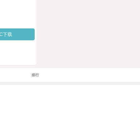
PC下载
排行