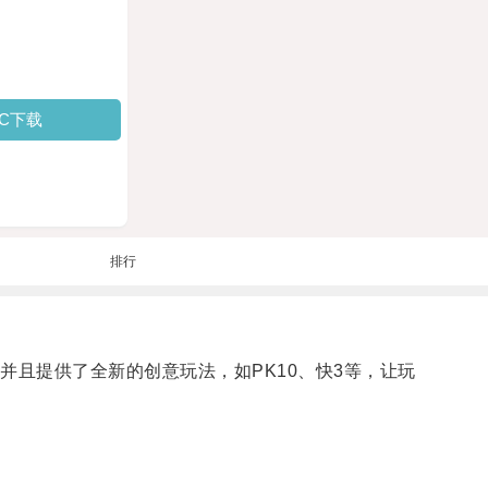
PC下载
排行
并且提供了全新的创意玩法，如PK10、快3等，让玩