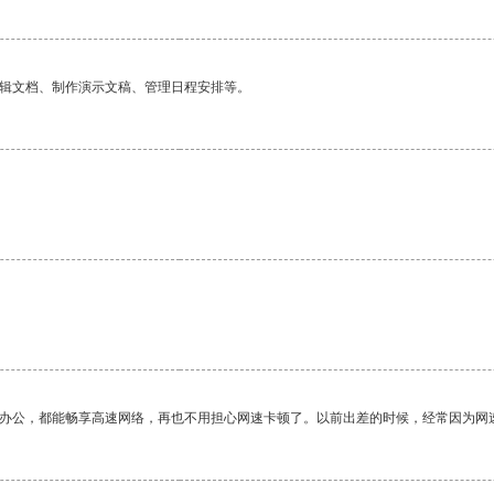
编辑文档、制作演示文稿、管理日程安排等。
作办公，都能畅享高速网络，再也不用担心网速卡顿了。以前出差的时候，经常因为网