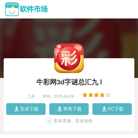
牛彩网3d字谜总汇九 l
工具
|
时间：2025-04-28
|
安卓下载
苹果下载
PC下载
安卓市场，安全绿色