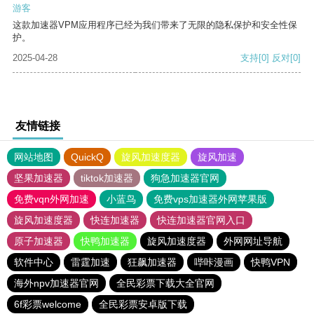
游客
这款加速器VPM应用程序已经为我们带来了无限的隐私保护和安全性保
护。
2025-04-28
支持
[0]
反对
[0]
友情链接
网站地图
QuickQ
旋风加速度器
旋风加速
坚果加速器
tiktok加速器
狗急加速器官网
免费vqn外网加速
小蓝鸟
免费vps加速器外网苹果版
旋风加速度器
快连加速器
快连加速器官网入口
原子加速器
快鸭加速器
旋风加速度器
外网网址导航
软件中心
雷霆加速
狂飙加速器
哔咔漫画
快鸭VPN
海外npv加速器官网
全民彩票下载大全官网
6f彩票welcome
全民彩票安卓版下载