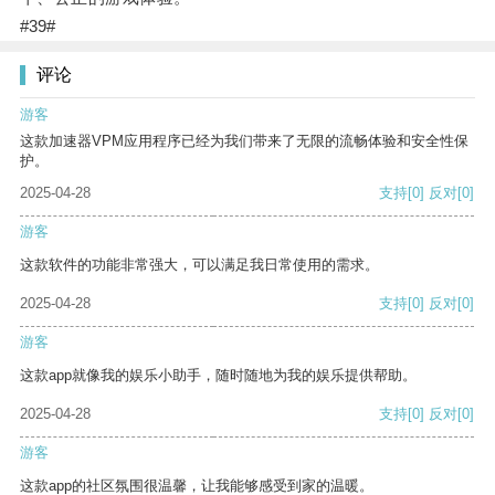
#39#
评论
游客
这款加速器VPM应用程序已经为我们带来了无限的流畅体验和安全性保
护。
2025-04-28
支持
[0]
反对
[0]
游客
这款软件的功能非常强大，可以满足我日常使用的需求。
2025-04-28
支持
[0]
反对
[0]
游客
这款app就像我的娱乐小助手，随时随地为我的娱乐提供帮助。
2025-04-28
支持
[0]
反对
[0]
游客
这款app的社区氛围很温馨，让我能够感受到家的温暖。