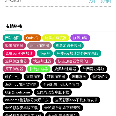
2025-04-17
支持
[0]
反对
[0]
友情链接
网站地图
QuickQ
旋风加速度器
旋风加速
坚果加速器
tiktok加速器
狗急加速器官网
免费vqn外网加速
小蓝鸟
免费vps加速器外网苹果版
旋风加速度器
快连加速器
快连加速器官网入口
原子加速器
快鸭加速器
旋风加速度器
外网网址导航
软件中心
雷霆加速
狂飙加速器
哔咔漫画
快鸭VPN
海外npv加速器官网
全民彩票下载大全官网
6f彩票welcome
全民彩票安卓版下载
welcome盈彩购彩大厅广东
全民彩票app下载安装安卓
全民彩票安卓版下载
全民娱乐彩票下载安装
全民彩票版本官方下载
全民彩票所有平台