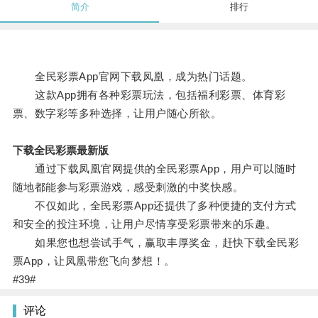
简介
排行
全民彩票App官网下载凤凰，成为热门话题。
这款App拥有各种彩票玩法，包括福利彩票、体育彩
票、数字彩等多种选择，让用户随心所欲。
下载全民彩票最新版
通过下载凤凰官网提供的全民彩票App，用户可以随时
随地都能参与彩票游戏，感受刺激的中奖快感。
不仅如此，全民彩票App还提供了多种便捷的支付方式
和安全的投注环境，让用户尽情享受彩票带来的乐趣。
如果您也想尝试手气，赢取丰厚奖金，赶快下载全民彩
票App，让凤凰带您飞向梦想！。
#39#
评论