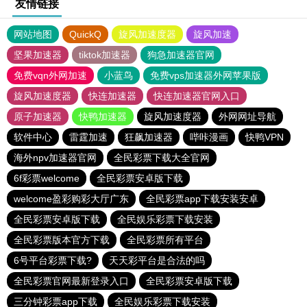
友情链接
网站地图
QuickQ
旋风加速度器
旋风加速
坚果加速器
tiktok加速器
狗急加速器官网
免费vqn外网加速
小蓝鸟
免费vps加速器外网苹果版
旋风加速度器
快连加速器
快连加速器官网入口
原子加速器
快鸭加速器
旋风加速度器
外网网址导航
软件中心
雷霆加速
狂飙加速器
哔咔漫画
快鸭VPN
海外npv加速器官网
全民彩票下载大全官网
6f彩票welcome
全民彩票安卓版下载
welcome盈彩购彩大厅广东
全民彩票app下载安装安卓
全民彩票安卓版下载
全民娱乐彩票下载安装
全民彩票版本官方下载
全民彩票所有平台
6号平台彩票下载?
天天彩平台是合法的吗
全民彩票官网最新登录入口
全民彩票安卓版下载
三分钟彩票app下载
全民娱乐彩票下载安装