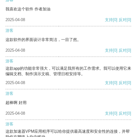
我喜欢这个软件 作者加油
2025-04-08
支持
[0]
反对
[0]
游客
这款软件的界面设计非常简洁，一目了然。
2025-04-08
支持
[0]
反对
[0]
游客
这款app的功能非常强大，可以满足我所有的工作需求。我可以使用它来
编辑文档、制作演示文稿、管理日程安排等。
2025-04-08
支持
[0]
反对
[0]
游客
超棒啊 好用
2025-04-08
支持
[0]
反对
[0]
游客
这款加速器VPM应用程序可以给你提供最高速度和安全性的连接，并帮
助你在网络上自由移动。