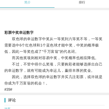
简介
排行
彩票中奖幸运数字
双色球的幸运数字中奖从一等奖到六等奖不等，一等奖
需要选中6个红色球和1个蓝色球才能中奖，中奖的概率极
低，因此一等奖也成了“千万富翁”的代名词。
而其他奖项则相对容易中奖，中奖概率也相应降低。
不过，不管中得什么奖项，只要购彩者能够选择出自己
的幸运数字，就有可能成为幸运儿，赢得丰厚的奖金。
因此，选择双色球的幸运数字并买几注彩票，或许就是
你成为千万富翁的机会！。
#39#
评论
游客